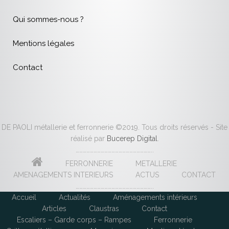
Qui sommes-nous ?
Mentions légales
Contact
DE PAOLI métallerie et ferronnerie ©2019. Tous droits réservés - Site
réalisé par
Bucerep Digital
.
………………………………………………………..
FERRONNERIE
METALLERIE
AMENAGEMENTS INTERIEURS
ACTUS
CONTACT
………………………………………………………..
Accueil
Actualités
Aménagements intérieurs
Articles
Claustras
Contact
Escaliers – Garde corps – Rampes
Ferronnerie