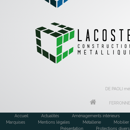
DE PAOLI méta
FERRONNE
Accueil
Actualités
Aménagements intérieurs
Marquises
Mentions légales
Métallerie
Mobilier 
Présentation
Protections diver