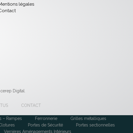
Mentions légales
Contact
cerep Digital
.
TUS
CONTACT
ps – Rampes
Ferronnerie
Grilles métalliques
Clotures
Portes de Sécurité
Portes sectionnelles
Verrières Aménagements Intérieurs