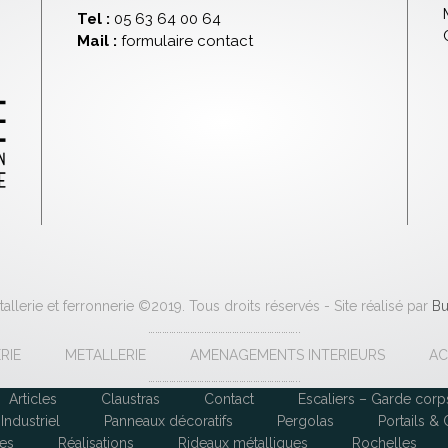
Tel :
05 63 64 00 64
Mail :
formulaire contact
llerie et ferronnerie ©2019. Tous droits réservés - Site réalisé par
Bu
………………………………………………………..
RIE
METALLERIE
AMENAGEMENTS INTERIEURS
AC
………………………………………………………..
Articles
Claustras
Contact
Escaliers – Garde cor
Industriel
Panneaux décoratifs
Pergolas
Portails & 
ses
Réalisations
Rideaux métalliques
Rochelles