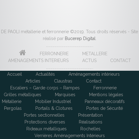
DE PAOLI métallerie et ferronnerie ©2019. Tous droits réservés - Site
réalisé par
Bucerep Digital
.
………………………………………………………..
FERRONNERIE
METALLERIE
AMENAGEMENTS INTERIEURS
ACTUS
CONTACT
………………………………………………………..
Accueil
Actualités
Aménagements intérieurs
Articles
Claustras
Contact
Escaliers – Garde corps – Rampes
Ferronnerie
Grilles métalliques
Marquises
Mentions légales
Métallerie
Mobilier Industriel
Panneaux décoratifs
Pergolas
Portails & Clotures
Portes de Sécurité
Portes sectionnelles
Présentation
Protections diverses
Réalisations
Rideaux métalliques
Rochelles
Verrières Aménagements Intérieurs